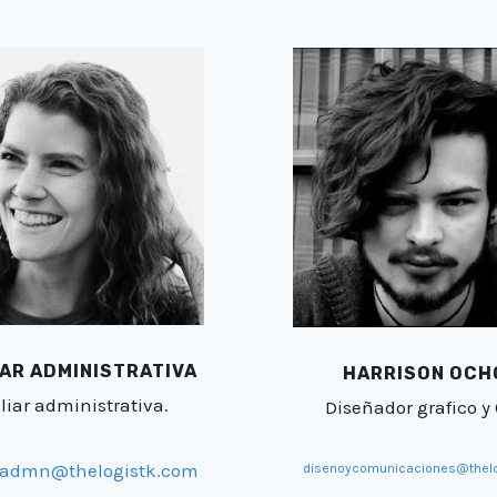
IAR ADMINISTRATIVA
HARRISON OCH
liar administrativa.
Diseñador grafico y
aradmn@thelogistk.com
disenoycomunicaciones@thelo