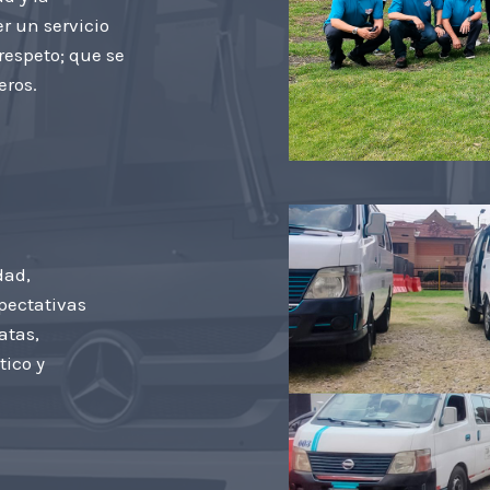
r un servicio
respeto; que se
eros.
dad,
pectativas
atas,
tico y