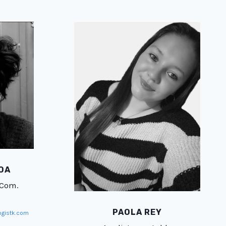
OA
 Com.
PAOLA REY
gistk.com