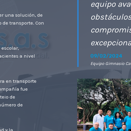
equipo ava
er una solución, de
obstáculos
o de transporte. Con
compromiso
excepciona
 escolar,
acientes a nivel
09/02/2024
Equipo Gimnasio Ca
ra en transporte
 compañía fue
teio de
 número de
d y la