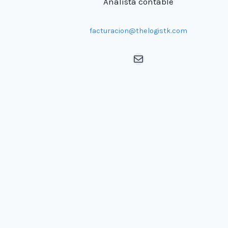
Analista contable
facturacion@thelogistk.com
Mail