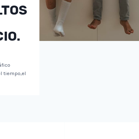
LTOS
O.​
áfico
l tiempo,el